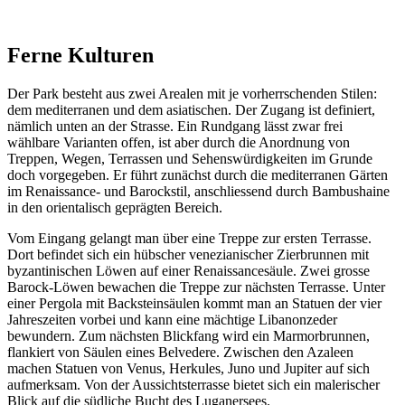
Ferne Kulturen
Der Park besteht aus zwei Arealen mit je vorherrschenden Stilen:
dem mediterranen und dem asiatischen. Der Zugang ist definiert,
nämlich unten an der Strasse. Ein Rundgang lässt zwar frei
wählbare Varianten offen, ist aber durch die Anordnung von
Treppen, Wegen, Terrassen und Sehenswürdigkeiten im Grunde
doch vorgegeben. Er führt zunächst durch die mediterranen Gärten
im Renaissance- und Barockstil, anschliessend durch Bambushaine
in den orientalisch geprägten Bereich.
Vom Eingang gelangt man über eine Treppe zur ersten Terrasse.
Dort befindet sich ein hübscher venezianischer Zierbrunnen mit
byzantinischen Löwen auf einer Renaissancesäule. Zwei grosse
Barock-Löwen bewachen die Treppe zur nächsten Terrasse. Unter
einer Pergola mit Backsteinsäulen kommt man an Statuen der vier
Jahreszeiten vorbei und kann eine mächtige Libanonzeder
bewundern. Zum nächsten Blickfang wird ein Marmorbrunnen,
flankiert von Säulen eines Belvedere. Zwischen den Azaleen
machen Statuen von Venus, Herkules, Juno und Jupiter auf sich
aufmerksam. Von der Aussichtsterrasse bietet sich ein malerischer
Blick auf die südliche Bucht des Luganersees.